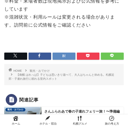
※料金・来場者数は現地掲示および公式情報を参考に
しています
※混雑状況・利用ルールは変更される場合がありま
す。訪問前に公式情報をご確認ください
HOME
観光・おでかけ
【南幌 はれっぱ】子どもは思いきり遊べて、大人はちゃんと休める。札幌近
郊・子連れ旅行に頼れる室内スポット
関連記事
観光・おでかけ
さんふらわあで春の子連れフェリー旅！〜準備編
ホーム
ホテル・宿泊
札幌グルメ
旅の考え方
2025年4月20日