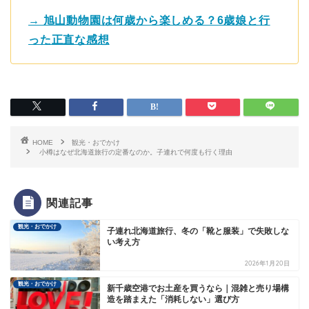
→ 旭山動物園は何歳から楽しめる？6歳娘と行
った正直な感想
HOME
観光・おでかけ
小樽はなぜ北海道旅行の定番なのか。子連れで何度も行く理由
関連記事
観光・おでかけ
子連れ北海道旅行、冬の「靴と服装」で失敗しな
い考え方
2026年1月20日
観光・おでかけ
新千歳空港でお土産を買うなら｜混雑と売り場構
造を踏まえた「消耗しない」選び方