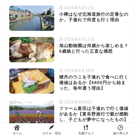
2026年6月11日
小樽はなぜ北海道旅行の定番なの
か。子連れで何度も行く理由
2026年6月11日
旭山動物園は何歳から楽しめる？
6歳娘と行った正直な感想
2026年6月10日
積丹のウニを子連れで食べに行く
価値はあるか【6800円から始ま
った、毎年通う理由】
2026年6月9日
ファーム富田は子連れで行く価値
があるか【富良野旅行で親が感動
し、子どもが夢中になったもの】
2026年6月9日
ホーム
ホテル・宿泊
札幌グルメ
旅の考え方