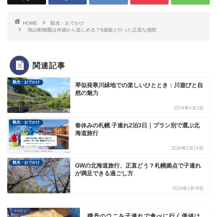
HOME
観光・おでかけ
旭山動物園は何歳から楽しめる？6歳娘と行った正直な感想
関連記事
観光・おでかけ
琴似発寒川緑地での楽しいひととき：川遊びと自
然の魅力
2024年6月2日
観光・おでかけ
春休みの札幌 子連れ2泊3日｜プラン別で選ぶ北
海道旅行
2026年2月24日
観光・おでかけ
GWの北海道旅行、正直どう？札幌拠点で子連れ
が満足できる過ごし方
2026年2月18日
積丹のウニを子連れで食べに行く価値は