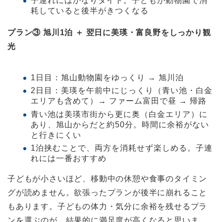
子連れにはかなりタイト。子どもが動物園で消
耗していると後半がきつくなる
プラン③ 旭川1泊 ＋ 翌日に美瑛・富良野をしっかり観
光
1日目：旭山動物園をゆっくり → 旭川泊
2日目：美瑛を午前中にじっくり（青い池・白金
エリアも含めて）→ ファーム富田で昼 → 帰路
青い池は美瑛市街から更に奥（白金エリア）に
あり、旭山からだと約50分。時間に余裕がない
と行きにくい
1泊挟むことで、両方を消耗せず楽しめる。子連
れには一番おすすめ
子どもが小さいほど、移動中の休憩や食事のタイミン
グが読めません。欲張ったプランが後半に崩れること
もあります。子どもの体力・気分に余裕を残せるプラ
ンを選ぶのが、結果的に満足度が高くなると思いま