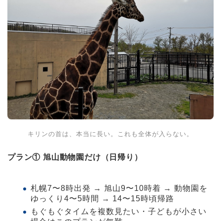
キリンの首は、本当に長い。これも全体が入らない。
プラン① 旭山動物園だけ（日帰り）
札幌7〜8時出発 → 旭山9〜10時着 → 動物園を
ゆっくり4〜5時間 → 14〜15時頃帰路
もぐもぐタイムを複数見たい・子どもが小さい