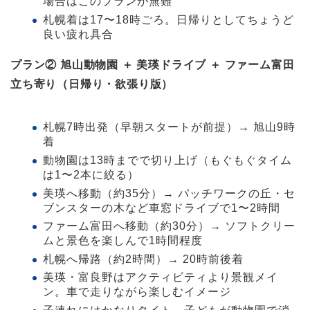
場合はこのプランが無難
札幌着は17〜18時ごろ。日帰りとしてちょうど
良い疲れ具合
プラン② 旭山動物園 ＋ 美瑛ドライブ ＋ ファーム富田
立ち寄り（日帰り・欲張り版）
札幌7時出発（早朝スタートが前提）→ 旭山9時
着
動物園は13時までで切り上げ（もぐもぐタイム
は1〜2本に絞る）
美瑛へ移動（約35分）→ パッチワークの丘・セ
ブンスターの木など車窓ドライブで1〜2時間
ファーム富田へ移動（約30分）→ ソフトクリー
ムと景色を楽しんで1時間程度
札幌へ帰路（約2時間）→ 20時前後着
美瑛・富良野はアクティビティより景観メイ
ン。車で走りながら楽しむイメージ