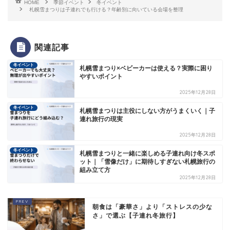
HOME
季節イベント
冬イベント
札幌雪まつりは子連れでも行ける？年齢別に向いている会場を整理
関連記事
冬イベント
札幌雪まつり×ベビーカーは使える？実際に困り
やすいポイント
2025年12月28日
冬イベント
札幌雪まつりは主役にしない方がうまくいく｜子
連れ旅行の現実
2025年12月28日
冬イベント
札幌雪まつりと一緒に楽しめる子連れ向け冬スポ
ット｜「雪像だけ」に期待しすぎない札幌旅行の
組み立て方
2025年12月28日
朝食は「豪華さ」より「ストレスの少な
さ」で選ぶ【子連れ冬旅行】