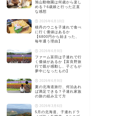
旭山動物園は何歳から楽し
める？6歳娘と行った正直
な感想
2026年6月10日
積丹のウニを子連れで食べ
に行く価値はあるか
【6800円から始まった、
毎年通う理由】
2026年6月9日
ファーム富田は子連れで行
く価値があるか【富良野旅
行で親が感動し、子どもが
夢中になったもの】
2026年6月9日
夏の北海道旅行、何泊あれ
ば満足できる？子連れ家族
の旅の組み立て方
2026年3月6日
5月の北海道、子連れドラ