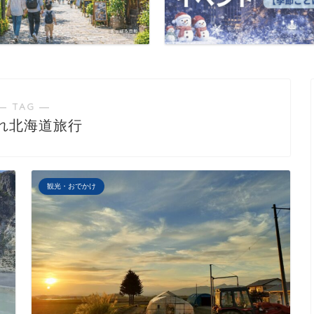
― TAG ―
れ北海道旅行
観光・おでかけ