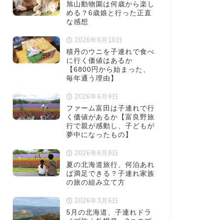
旭山動物園は何歳から楽し
める？6歳娘と行った正直
な感想
2026年6月10日
積丹のウニを子連れで食べ
に行く価値はあるか
【6800円から始まった、
毎年通う理由】
2026年6月9日
ファーム富田は子連れで行
く価値があるか【富良野旅
行で親が感動し、子どもが
夢中になったもの】
2026年6月9日
夏の北海道旅行、何泊あれ
ば満足できる？子連れ家族
の旅の組み立て方
2026年3月6日
5月の北海道、子連れドラ